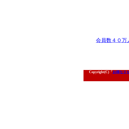
会員数４０万
Copyright(C)「
お得な２セ