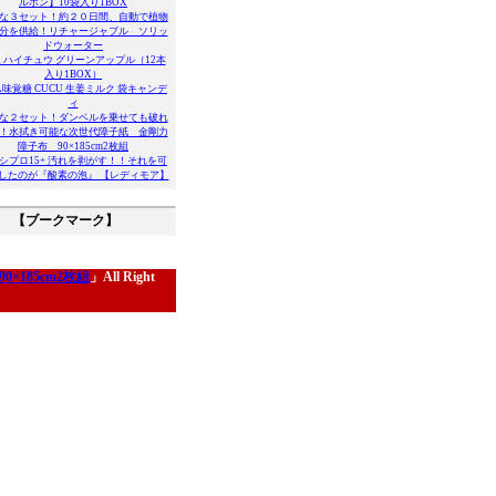
ルボン】10袋入り1BOX
な３セット！約２０日間、自動で植物
分を供給！リチャージャブル ソリッ
ドウォーター
 ハイチュウ グリーンアップル（12本
入り1BOX）
A味覚糖 CUCU 生姜ミルク 袋キャンデ
ィ
な２セット！ダンベルを乗せても破れ
！水拭き可能な次世代障子紙 金剛力
障子布 90×185cm2枚組
シプロ15+ 汚れを剥がす！！それを可
したのが『酸素の泡』 【レディモア】
【ブークマーク】
185cm2枚組
」All Right